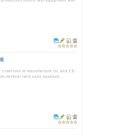
 production bench test equipment and
機櫃
F criterions to manufacture UL and CE-
 vertical rails uses squeeze...