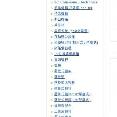
3C Consumer Electronics
通信機櫃.戶外櫃 shelter
特殊機櫃
路口機箱
戶外箱
教育系統-(pad充電櫃)
互動辦公設備
光纖收容箱(機架式 / 壁掛式)
網路儀器櫃
19吋標準儀器箱
電源管理
機櫃
開放式機架
壁掛架
壁掛式收容箱
壁掛式機箱
壁掛式機箱(19''單層式)
壁掛式機箱(19''雙層式)
儀器架配件
工業用機箱