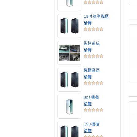
19吋標準機櫃
洽詢
監控系統
洽詢
機櫃廠商
洽詢
ups機櫃
洽詢
19u機櫃
洽詢