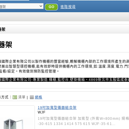
GO
進階搜尋
器架
器架
鋒國際企業有限公司
以製作機櫃的豐富經驗,瞭解機櫃內部的工作環境所產生的
發展出智慧型環控機櫃,能有效即時提供機櫃內的工作環境,如:温度.濕度.電力.門
/監看/設定。有效做到預防監控管理。
國際企業有限公司-專業製造 機櫃,監控台,壁掛機箱。4869新北市五股區成泰路一段8巷
示方式：
清單
|
網格
19吋加寬型儀器組合架
WJF
19吋加寬型儀器組合架 加寬型 (外寬W=800mm) 規格尺
-30-615 1334 1414 575 615 WJF-35-61...