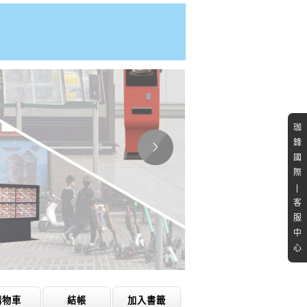
珈
鋒
國
際
|
客
服
中
心
購物車
結帳
加入書籤