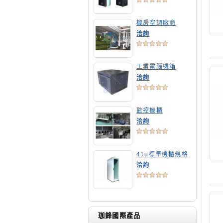
機房空調廠商
洽詢
工業電腦機箱
洽詢
監控機櫃
洽詢
41u標準機櫃規格
洽詢
珈鋒國際產品