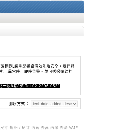
高温問題,嚴重影響設備效能及安全。我們特
禁....異常時可即時告警。並可透過遠端控
8號 Tel:02-2296-0531
排序方式：
寸 規格 / 尺寸 內高 外高 內深 外深 WJF