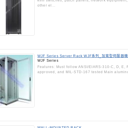
kvm switches, patch panels, network equipment,
other el...
WJF Series Server Rack WJF系列_加寬型伺服器
WJF Series
Features: Must follow ANSI/EIARS-310-C, D, E, 
approved, and MIL-STD-167 tested Main aluminum
WALL-MOUNTED RACK