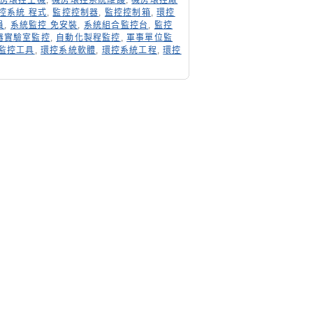
房環控主機
,
機房環控系統維護
,
機房環控廠
控系統 程式
,
監控控制器
,
監控控制箱
,
環控
員
,
系統監控 免安裝
,
系統組合監控台
,
監控
器實驗室監控
,
自動化製程監控
,
軍事單位監
監控工具
,
環控系統軟體
,
環控系統工程
,
環控