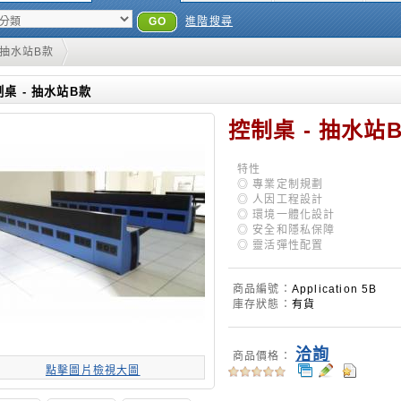
GO
進階搜尋
 抽水站B款
桌 - 抽水站B款
控制桌 - 抽水站
特性
◎ 專業定制規劃
◎ 人因工程設計
◎ 環境一體化設計
◎ 安全和隱私保障
◎ 靈活彈性配置
商品編號：
Application 5B
庫存狀態：
有貨
洽詢
商品價格：
點擊圖片檢視大圖