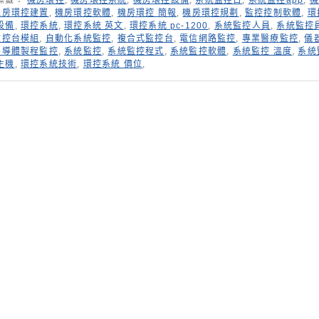
標籤：
機房環控
,
機房環控系統
,
機房環控設備
,
系統監控台
,
系統監控app
,
機
機房環控建置
,
機房環控軟體
,
機房環控 簡報
,
機房環控規劃
,
監控控制軟體
,
環
設備
,
環控系統
,
環控系統 英文
,
環控系統 pc-1200
,
系統監控人員
,
系統監控
監控台模組
,
自動化系統監控
,
複合式監控台
,
電信網路監控
,
專業醫療監控
,
儀
半導體製程監控
,
系統監控
,
系統監控程式
,
系統監控軟體
,
系統監控 溫度
,
系統
主機
,
環控系統技術
,
環控系統 價位
,