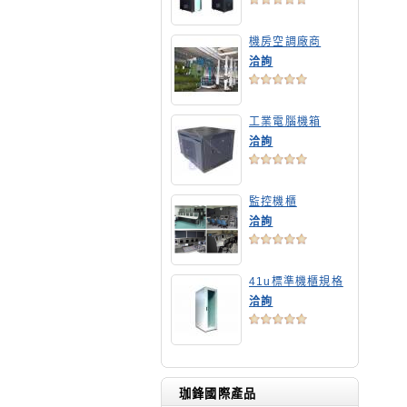
機房空調廠商
洽詢
工業電腦機箱
洽詢
監控機櫃
洽詢
41u標準機櫃規格
洽詢
珈鋒國際產品