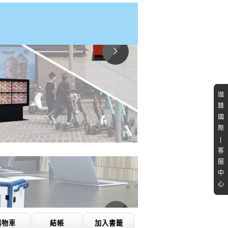
珈
鋒
國
際
|
客
服
中
心
購物車
結帳
加入書籤