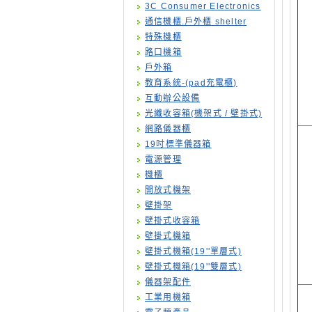
3C Consumer Electronics
通信機櫃.戶外櫃 shelter
特殊機櫃
路口機箱
戶外箱
教育系統-(pad充電櫃)
互動辦公設備
光纖收容箱(機架式 / 壁掛式)
網路儀器櫃
19吋標準儀器箱
電源管理
機櫃
開放式機架
壁掛架
壁掛式收容箱
壁掛式機箱
壁掛式機箱(19''單層式)
壁掛式機箱(19''雙層式)
儀器架配件
工業用機箱