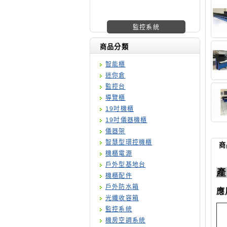
機櫃廠商
商品分類
智能櫃
迷你倉
監控台
導覽櫃
19吋機櫃
19吋儀器機櫃
儀器架
智慧型環控機櫃
商
機櫃電源
戶外型基地台
產
機櫃配件
戶外防水箱
應
光纖收容箱
監控系統
機房空調系統