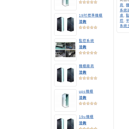
商品
商
,
系統
19吋標準機櫃
桌
,
控
,
洽詢
系統
監控系統
洽詢
機櫃廠商
洽詢
ups機櫃
洽詢
19u機櫃
洽詢