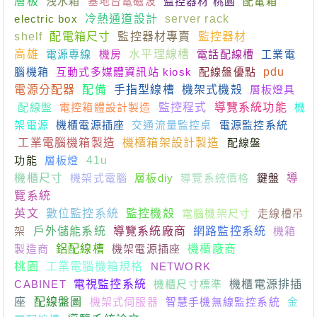
層板
洩水箱
基地台電磁波
監控器材 桃園
配電箱
electric box
冷熱通道設計
server rack
shelf
配電箱尺寸
監控器材專賣
監控器材
高雄
電源專線
機房
水平理線槽
電話配線槽
工業電
腦機箱
互動式多媒體資訊站 kiosk
配線盤優點
pdu
電源分配器
配備
手指型線槽
機架式機殼
層板燈具
配線盤
電控箱體設計製造
監控程式
導覽系統功能
機
架電源
機櫃電源插座
交通流量監控桌
電源監控系統
工業電腦機箱製造
機櫃箱架設計製造
配線盤
功能
層板燈
41u
機櫃尺寸
機架式電腦
層板diy
導覽系統價格
鍵盤
導
覽系統
英文
數位監控系統
監控機殼
電腦機架尺寸
走線槽吊
架
戶外儲能系統
導覽系統廠商
網路監控系統
機箱
製造商
鋁配線槽
機架電源插座
機櫃廠商
桃園
工業電腦機箱規格
NETWORK
CABINET
電視監控系統
機櫃尺寸標準
機櫃電源排插
座
配線盤圖
機架式伺服器
智慧手機無線監控系統
金