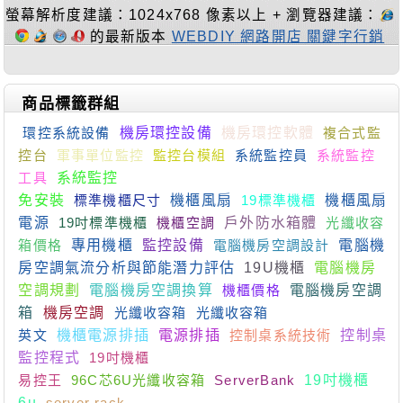
螢幕解析度建議：1024x768 像素以上 + 瀏覽器建議：
的最新版本
WEBDIY 網路開店 關鍵字行銷
商品標籤群組
環控系統設備
機房環控設備
機房環控軟體
複合式監
控台
軍事單位監控
監控台模組
系統監控員
系統監控
工具
系統監控
免安裝
標準機櫃尺寸
機櫃風扇
19標準機櫃
機櫃風扇
電源
19吋標準機櫃
機櫃空調
戶外防水箱體
光纖收容
箱價格
專用機櫃
監控設備
電腦機房空調設計
電腦機
房空調氣流分析與節能潛力評估
19U機櫃
電腦機房
空調規劃
電腦機房空調換算
機櫃價格
電腦機房空調
箱
機房空調
光纖收容箱
光纖收容箱
英文
機櫃電源排插
電源排插
控制桌系統技術
控制桌
監控程式
19吋機櫃
易控王
96C芯6U光纖收容箱
ServerBank
19吋機櫃
6u
server rack