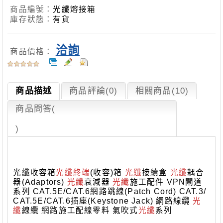
商品編號：
光纖熔接箱
庫存狀態：
有貨
洽詢
商品價格：
商品描述
商品評論(0)
相關商品(10)
商品問答
(
)
光纖收容箱
光纖終端
(收容)箱
光纖
接續盒
光纖
耦合
器(Adaptors)
光纖
衰減器
光纖
施工配件 VPN閘道
系列 CAT.5E/CAT.6網路跳線(Patch Cord) CAT.3/
CAT.5E/CAT.6插座(Keystone Jack) 網路線纜
光
纖
線纜 網路施工配線零料 氣吹式
光纖
系列