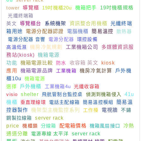
tower
導覽櫃
19吋機櫃20u
機箱把手
19吋機櫃規格
光纖終端箱
英文
導覽櫃台
系統機架
資訊整合用機櫃
光纖終端
箱用途
電源分配器認證
電腦機櫃
簡易溫控
散熱器
電源分配器 音響
電源分配器
環控設備
高溫低濕
機房冷氣規劃
工業機箱公司
多媒體資訊服
務站(kiosk)
機箱電源
功能
機箱電源比較
防水
收容箱 英文
kiosk
應用
機箱電源品牌
工業機箱
機房冷氣計算
戶外機
櫃10u
機箱電源
選擇
戶外機櫃
工業機箱4u
光纖收容箱
visio
shelter
飛航管制台監控桌
偵測到機箱侵入
41u
機櫃
垂直理線環
電話主配線箱
簡易溫控模組
簡易溫
控器製作
機架型主機監控系列
工作檯
電視牆
不鏽
鋼製拉線箱
server rack
price
機櫃鎖
分線箱
配電箱價格
機箱風扇接口
冷熱
通道分離
電源專線 太平洋
server rack