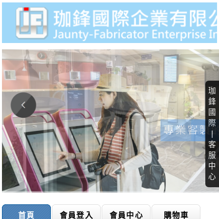
珈
鋒
國
際
|
客
服
中
心
首頁
會員登入
會員中心
購物車