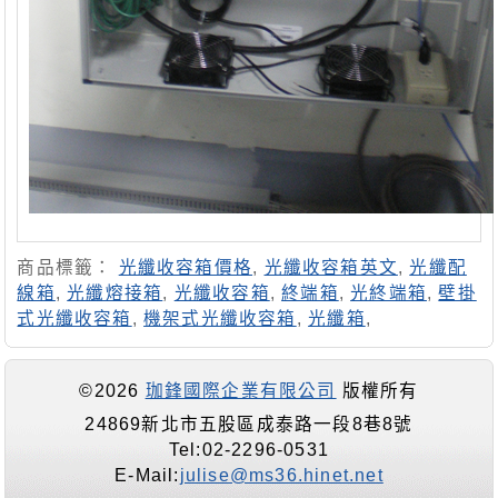
商品標籤：
光纖收容箱價格
,
光纖收容箱英文
,
光纖配
線箱
,
光纖熔接箱
,
光纖收容箱
,
終端箱
,
光終端箱
,
壁掛
式光纖收容箱
,
機架式光纖收容箱
,
光纖箱
,
©2026
珈鋒國際企業有限公司
版權所有
24869新北市五股區成泰路一段8巷8號
Tel:02-2296-0531
E-Mail:
julise@ms36.hinet.net